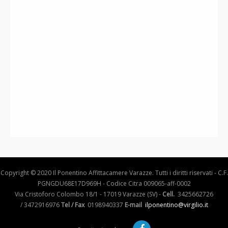
Copyright © 2020 Il Ponentino Affittacamere Varazze. Tutti i diritti riservati - C.F.
PGNGDU68E17D969H - Codice Citra 009065-aff-0002
Via Cristoforo Colombo 18/1 - 17019 Varazze (SV) -
Cell.
3425662726
/ 3472916976
Tel / Fax
0198940337
E-mail
ilponentino@virgilio.it