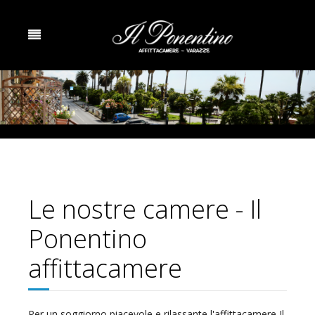
Le nostre camere - Il
Ponentino
affittacamere
Per un soggiorno piacevole e rilassante l'affittacamere Il