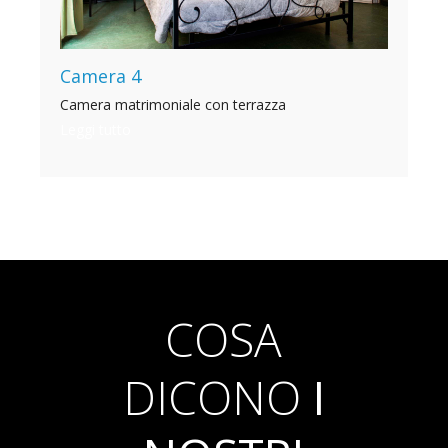
Camera 4
Camera matrimoniale con terrazza
Leggi tutto
COSA
DICONO
I